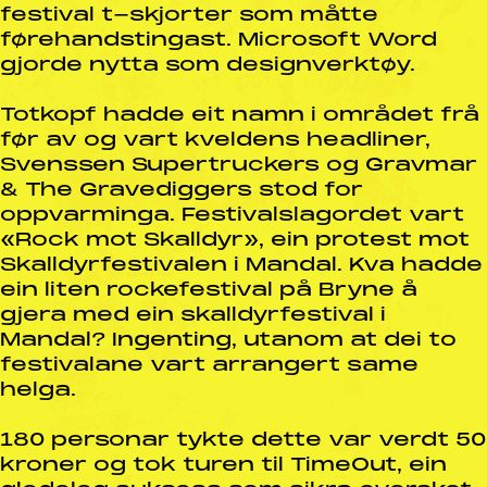
festival t-skjorter som måtte
førehandstingast. Microsoft Word
gjorde nytta som designverktøy.
Totkopf hadde eit namn i området frå
før av og vart kveldens headliner,
Svenssen Supertruckers og Gravmar
& The Gravediggers stod for
oppvarminga. Festivalslagordet vart
«Rock mot Skalldyr», ein protest mot
Skalldyrfestivalen i Mandal. Kva hadde
ein liten rockefestival på Bryne å
gjera med ein skalldyrfestival i
Mandal? Ingenting, utanom at dei to
festivalane vart arrangert same
helga.
180 personar tykte dette var verdt 50
kroner og tok turen til TimeOut, ein