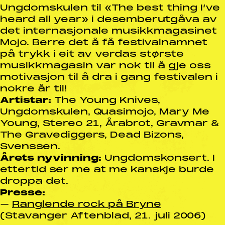
Ungdomskulen til «The best thing I’ve
heard all year» i desemberutgåva av
det internasjonale musikkmagasinet
Mojo. Berre det å få festivalnamnet
på trykk i eit av verdas største
musikkmagasin var nok til å gje oss
motivasjon til å dra i gang festivalen i
nokre år til!
Artistar:
The Young Knives,
Ungdomskulen, Quasimojo, Mary Me
Young, Stereo 21, Årabrot, Gravmar &
The Gravediggers, Dead Bizons,
Svenssen.
Årets nyvinning:
Ungdomskonsert. I
ettertid ser me at me kanskje burde
droppa det.
Presse:
–
Ranglende rock på Bryne
(Stavanger Aftenblad, 21. juli 2006)