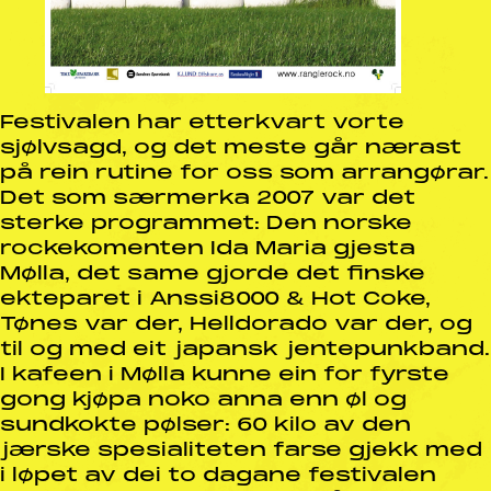
Festivalen har etterkvart vorte
sjølvsagd, og det meste går nærast
på rein rutine for oss som arrangørar.
Det som særmerka 2007 var det
sterke programmet: Den norske
rockekomenten Ida Maria gjesta
Mølla, det same gjorde det finske
ekteparet i Anssi8000 & Hot Coke,
Tønes var der, Helldorado var der, og
til og med eit japansk jentepunkband.
I kafeen i Mølla kunne ein for fyrste
gong kjøpa noko anna enn øl og
sundkokte pølser: 60 kilo av den
jærske spesialiteten farse gjekk med
i løpet av dei to dagane festivalen