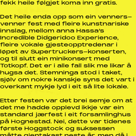
fekk heile følgjet koma inn gratis.
Det heile enda opp som ein venners-
venner fest med fleire kunstnariske
innslag, mellom anna Hassa’s
Incredible Didgeridoo Experience,
fleire vokale gjesteopptredenar i
løpet av Supertruckers-konserten,
og til slutt ein minikonsert med
Totkopf. Det er i alle fall slik me likar å
hugsa det. Stemninga stod i taket,
sjølv om nokre kanskje syns det vart i
overkant mykje lyd i eit så lite lokale.
Etter festen var det brei semje om at
det me hadde opplevd ikkje var ein
standard jærfest i eit forsamlinghus
på Hognestad. Nei, dette var tidenes
første Hoggstock og suksessen
måtte gjentakast neste år, men då i