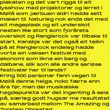
plakaten og det vart rigga til eit
lysshow med projektorar og lerret i
Møllå som jærbuen aldri hadde sett
maken til. Naturleg nok enda det med
eit mageplask og eit underskot
nesten like stort som fjorårets
overskot og Ranglerock var tilbake til
start. Kanskje var det også eit teikn
på at Ranglerock endeleg hadde
vorte ein vaksen festival med
økonomi som likna ein berg og
dalbane, slik som alle andre seriøse
festivalar her til lands?
Kring 500 personar fann vegen til
Møllå denne helga, noko færre enn
åra før, men dei musikalske
høgdepunkta var det ingenting å seia
på, særleg godt hugsar me resultatet
av samarbeid mellom The Amazing og
Torstein Obrestad.