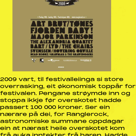
2009 vart, til festivalleiinga si store
overrasking, eit økonomisk toppår for
festivalen. Pengane strøymde inn og
stoppa ikkje før overskotet hadde
passert 100 000 kroner. Ser ein
nærare på dei, for Ranglerock,
astronomiske summane oppdagar
ein at nærast heile overskotet kom
frå auka inntekter frå baren. Hadde