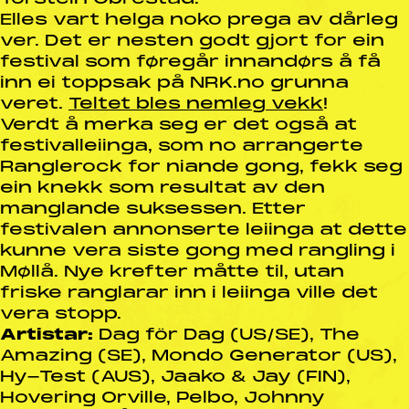
Elles vart helga noko prega av dårleg
ver. Det er nesten godt gjort for ein
festival som føregår innandørs å få
inn ei toppsak på NRK.no grunna
veret.
Teltet bles nemleg vekk
!
Verdt å merka seg er det også at
festivalleiinga, som no arrangerte
Ranglerock for niande gong, fekk seg
ein knekk som resultat av den
manglande suksessen. Etter
festivalen annonserte leiinga at dette
kunne vera siste gong med rangling i
Møllå. Nye krefter måtte til, utan
friske ranglarar inn i leiinga ville det
vera stopp.
Artistar:
Dag för Dag (US/SE), The
Amazing (SE), Mondo Generator (US),
Hy-Test (AUS), Jaako & Jay (FIN),
Hovering Orville, Pelbo, Johnny