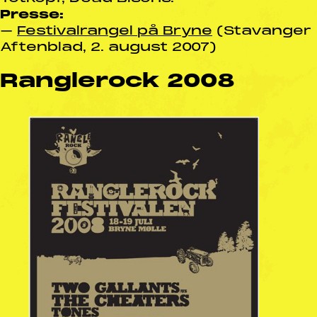
Presse:
–
Festivalrangel på Bryne
(Stavanger
Aftenblad, 2. august 2007)
Ranglerock 2008