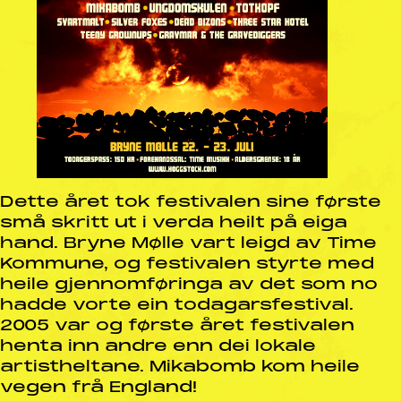
Dette året tok festivalen sine første
små skritt ut i verda heilt på eiga
hand. Bryne Mølle vart leigd av Time
Kommune, og festivalen styrte med
heile gjennomføringa av det som no
hadde vorte ein todagarsfestival.
2005 var og første året festivalen
henta inn andre enn dei lokale
artistheltane. Mikabomb kom heile
vegen frå England!