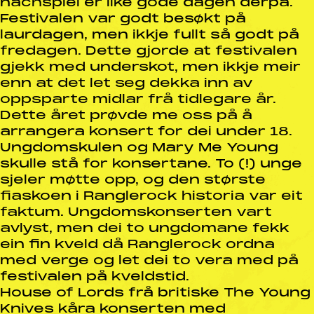
nachspiel er like gode dagen derpå.
Festivalen var godt besøkt på
laurdagen, men ikkje fullt så godt på
fredagen. Dette gjorde at festivalen
gjekk med underskot, men ikkje meir
enn at det let seg dekka inn av
oppsparte midlar frå tidlegare år.
Dette året prøvde me oss på å
arrangera konsert for dei under 18.
Ungdomskulen og Mary Me Young
skulle stå for konsertane. To (!) unge
sjeler møtte opp, og den største
fiaskoen i Ranglerock historia var eit
faktum. Ungdomskonserten vart
avlyst, men dei to ungdomane fekk
ein fin kveld då Ranglerock ordna
med verge og let dei to vera med på
festivalen på kveldstid.
House of Lords frå britiske The Young
Knives kåra konserten med