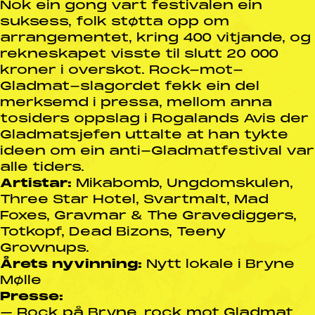
Nok ein gong vart festivalen ein
suksess, folk støtta opp om
arrangementet, kring 400 vitjande, og
rekneskapet visste til slutt 20 000
kroner i overskot. Rock-mot-
Gladmat-slagordet fekk ein del
merksemd i pressa, mellom anna
tosiders oppslag i Rogalands Avis der
Gladmatsjefen uttalte at han tykte
ideen om ein anti-Gladmatfestival var
alle tiders.
Artistar:
Mikabomb, Ungdomskulen,
Three Star Hotel, Svartmalt, Mad
Foxes, Gravmar & The Gravediggers,
Totkopf, Dead Bizons, Teeny
Grownups.
Årets nyvinning:
Nytt lokale i Bryne
Mølle
Presse:
–
Rock på Bryne, rock mot Gladmat