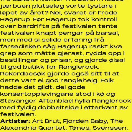
jærbuen plutseleg vorte tystare i
løpet av året? Nei, svaret er Frode
Hagerup. Før Hagerup tok kontroll
over bardrifta på festivalen tente
festivalen knapt pengar på barsal,
men med si solide erfaring frå
farsedisken såg Hagerup raskt kva
grep som måtte gjerast, rydda opp i
bestillingar og prisar, og gjorde ølsal
til god butikk for Ranglerock.
Rekordbesøk gjorde også sitt til at
dette vart ei god ranglehelg. Folk
hadde det gildt, dei gode
konsertopplevingane stod i kø og
Stavanger Aftenblad hylla Ranglerock
med fyldig dobbeltside i etterkant av
festivalen.
Artistar:
Art Brut, Fjorden Baby, The
Alexandria Quartet, Tønes, Svenssen,