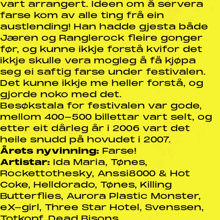
vart arrangert. Ideen om å servera
farse kom av alle ting frå ein
austlending! Han hadde gjesta både
Jæren og Ranglerock fleire gonger
før, og kunne ikkje forstå kvifor det
ikkje skulle vera mogleg å få kjøpa
seg ei saftig farse under festivalen.
Det kunne ikkje me heller forstå, og
gjorde noko med det.
Besøkstala for festivalen var gode,
mellom 400-500 billettar vart selt, og
etter eit dårleg år i 2006 vart det
heile snudd på hovudet i 2007.
Årets nyvinning:
Farse!
Artistar:
Ida Maria, Tønes,
Rockettothesky, Anssi8000 & Hot
Coke, Helldorado, Tønes, Killing
Butterflies, Aurora Plastic Monster,
eX-girl, Three Star Hotel, Svenssen,
Totkopf, Dead Bisons.