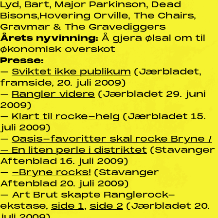
Lyd, Bart, Major Parkinson, Dead
Bisons,Hovering Orville, The Chairs,
Gravmar & The Gravediggers
Årets nyvinning:
Å gjera ølsal om til
økonomisk overskot
Presse:
–
Sviktet ikke publikum
(Jærbladet,
framside, 20. juli 2009)
–
Rangler videre
(Jærbladet 29. juni
2009)
–
Klart til rocke-helg
(Jærbladet 15.
juli 2009)
–
Oasis-favoritter skal rocke Bryne /
– En liten perle i distriktet
(Stavanger
Aftenblad 16. juli 2009)
–
-Bryne rocks!
(Stavanger
Aftenblad 20. juli 2009)
– Art Brut skapte Ranglerock-
ekstase,
side 1
,
side 2
(Jærbladet 20.
juli 2009)