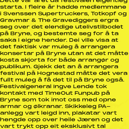
Dette var året då festivalen eigentleg
starta. I fleire år hadde medlemmane
i Svenssen Supertruckers, Totkopf og
Gravmar & The Gravediggers ergra
seg over det elendige utelivstilbodet
på Bryne, og bestemte seg for å ta
saka i eigne hender. Dei ville visa at
det faktisk var muleg å arrangera
konsertar på Bryne utan at det måtte
kosta skjorta for både arrangør og
publikum. Gjekk det an å arrangera
festival på Hognestad måtte det vera
fullt muleg å få det til på Bryne også.
Festivalgeneral Ingve Lende tok
kontakt med TimeOut Funpub på
Bryne som tok imot oss med opne
armar og ølkranar. Skikkeleg PA-
anlegg vart leigd inn, plakatar vart
hengde opp over heile Jæren og det
vart trykt opp eit eksklusivt tal