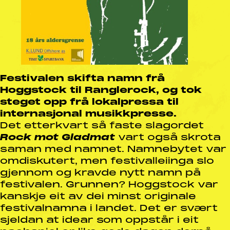
Festivalen skifta namn frå
Hoggstock til Ranglerock, og tok
steget opp frå lokalpressa til
internasjonal musikkpresse.
Det etterkvart så faste slagordet
Rock mot Gladmat
vart også skrota
saman med namnet. Namnebytet var
omdiskutert, men festivalleiinga slo
gjennom og kravde nytt namn på
festivalen. Grunnen? Hoggstock var
kanskje eit av dei minst originale
festivalnamna i landet. Det er svært
sjeldan at idear som oppstår i eit