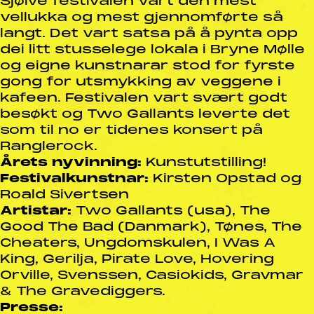
Sjølve festivalen vart den mest
vellukka og mest gjennomførte så
langt. Det vart satsa på å pynta opp
dei litt stusselege lokala i Bryne Mølle
og eigne kunstnarar stod for fyrste
gong for utsmykking av veggene i
kafeen. Festivalen vart svært godt
besøkt og Two Gallants leverte det
som til no er tidenes konsert på
Ranglerock.
Årets nyvinning:
Kunstutstilling!
Festivalkunstnar:
Kirsten Opstad og
Roald Sivertsen
Artistar:
Two Gallants (usa), The
Good The Bad (Danmark), Tønes, The
Cheaters, Ungdomskulen, I Was A
King, Gerilja, Pirate Love, Hovering
Orville, Svenssen, Casiokids, Gravmar
& The Gravediggers.
Presse: