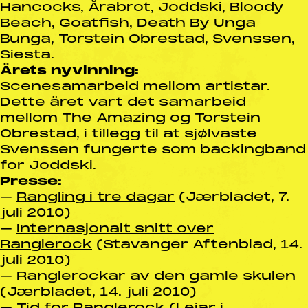
Hancocks, Årabrot, Joddski, Bloody
Beach, Goatfish, Death By Unga
Bunga, Torstein Obrestad, Svenssen,
Siesta.
Årets nyvinning:
Scenesamarbeid mellom artistar.
Dette året vart det samarbeid
mellom The Amazing og Torstein
Obrestad, i tillegg til at sjølvaste
Svenssen fungerte som backingband
for Joddski.
Presse:
–
Rangling i tre dagar
(Jærbladet, 7.
juli 2010)
–
Internasjonalt snitt over
Ranglerock
(Stavanger Aftenblad, 14.
juli 2010)
–
Ranglerockar av den gamle skulen
(Jærbladet, 14. juli 2010)
–
Tid for Ranglerock
(Leiar i