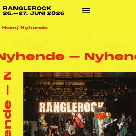
RANGLEROCK
26.–27. JUNI 2026
Heim
Nyhende
de –
Nyhende – 