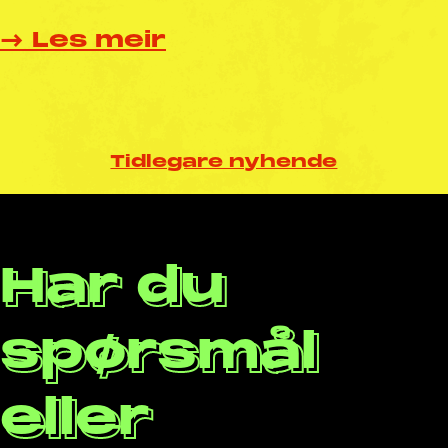
→ Les meir
Tidlegare nyhende
Har du
spørsmål
eller