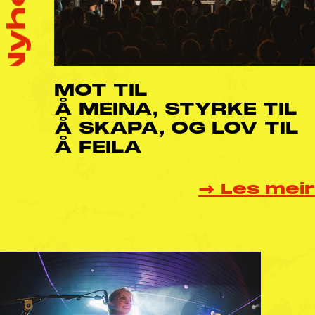
Nyhende – Nyhende – Nyhende –
MOT TIL
Å MEINA, STYRKE TIL
Å SKAPA, OG LOV TIL
Å FEILA
→ Les meir