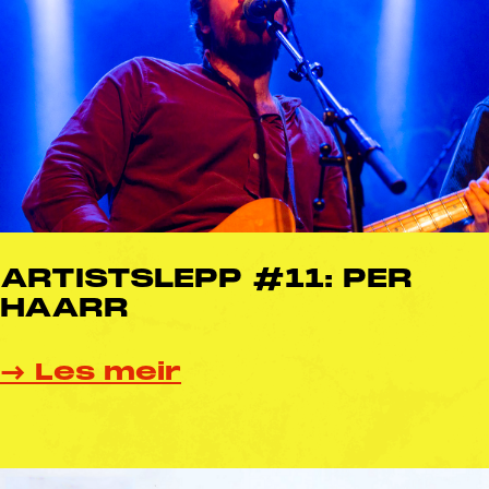
ARTISTSLEPP #11: PER
HAARR
→ Les meir