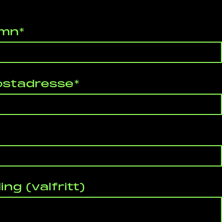
amn*
ostadresse*
ing (valfritt)