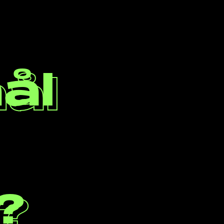
ål
han rang
?