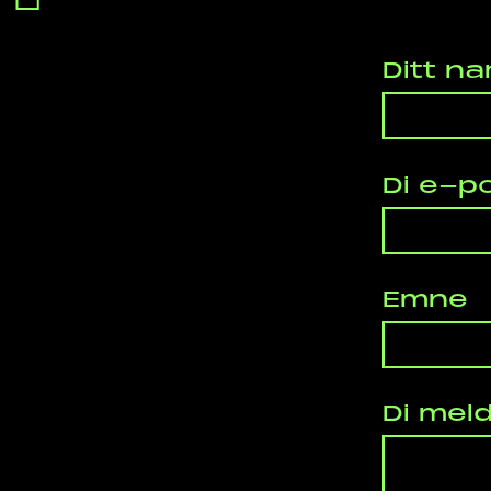
Ditt n
Di e-p
Emne
Di meld