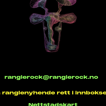
ranglerock@ranglerock.no
 ranglenyhende rett i innboks
Nettstadskart