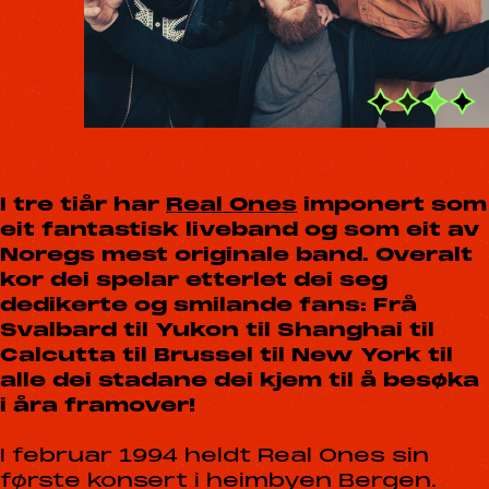
I tre tiår har
Real Ones
imponert som
eit fantastisk liveband og som eit av
Noregs mest originale band. Overalt
kor dei spelar etterlet dei seg
dedikerte og smilande fans: Frå
Svalbard til Yukon til Shanghai til
Calcutta til Brussel til New York til
alle dei stadane dei kjem til å besøka
i åra framover!
I februar 1994 heldt Real Ones sin
første konsert i heimbyen Bergen.