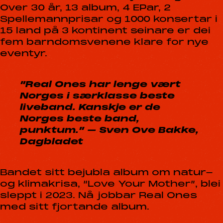
Over 30 år, 13 album, 4 EPar, 2
Spellemannprisar og 1000 konsertar i
15 land på 3 kontinent seinare er dei
fem barndomsvenene klare for nye
eventyr.
”Real Ones har lenge vært
Norges i særklasse beste
liveband. Kanskje er de
Norges beste band,
punktum.” – Sven Ove Bakke,
Dagbladet
Bandet sitt bejubla album om natur-
og klimakrisa, “Love Your Mother”, blei
sleppt i 2023. Nå jobbar Real Ones
med sitt fjortande album.