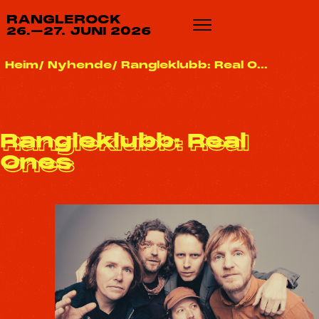
RANGLEROCK
26.–27. JUNI 2026
Heim
Nyhende
Rangleklubb: Real O...
Rangleklubb: Real
Ones