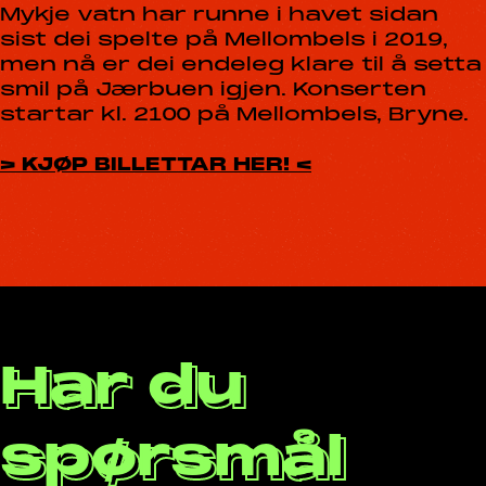
Mykje vatn har runne i havet sidan
sist dei spelte på Mellombels i 2019,
men nå er dei endeleg klare til å setta
smil på Jærbuen igjen. Konserten
startar kl. 2100 på Mellombels, Bryne.
> KJØP BILLETTAR HER! <
Har du
spørsmål