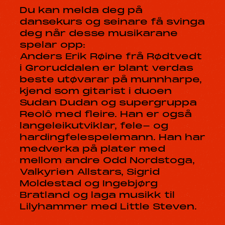
Du kan melda deg på
dansekurs og seinare få svinga
deg når desse musikarane
spelar opp:
Anders Erik Røine frå Rødtvedt
i Groruddalen er blant verdas
beste utøvarar på munnharpe,
kjend som gitarist i duoen
Sudan Dudan og supergruppa
Reolô med fleire. Han er også
langeleikutviklar, fele- og
hardingfelespelemann. Han har
medverka på plater med
mellom andre Odd Nordstoga,
Valkyrien Allstars, Sigrid
Moldestad og Ingebjørg
Bratland og laga musikk til
Lilyhammer med Little Steven.