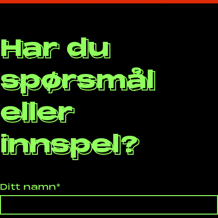
Har du
spørsmål
eller
innspel?
Ditt namn*