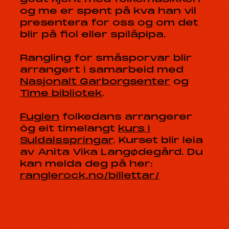
og me er spent på kva han vil
presentera for oss og om det
blir på fiol eller spilåpipa.
Rangling for småsporvar blir
arrangert i samarbeid med
Nasjonalt Garborgsenter
og
Time bibliotek
.
Fuglen
folkedans arrangerer
òg eit timelangt
kurs i
Suldalsspringar
. Kurset blir leia
av Anita Vika Langødegård. Du
kan melda deg på her:
ranglerock.no/billettar/