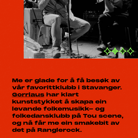
Me er glade for å få besøk av
vår favorittklubb i Stavanger.
Gorrlaus
har klart
kunststykket å skapa ein
levande folkemusikk- og
folkedansklubb på Tou scene,
og nå får me ein smakebit av
det på Ranglerock.