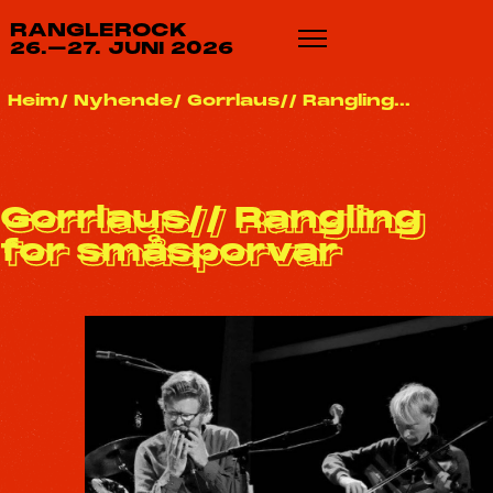
RANGLEROCK
26.–27. JUNI 2026
Heim
Nyhende
Gorrlaus// Rangling...
Gorrlaus// Rangling
for småsporvar