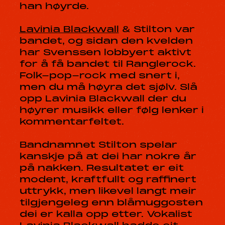
han høyrde.
Lavinia Blackwall
& Stilton var
bandet, og sidan den kvelden
har Svenssen lobbyert aktivt
for å få bandet til Ranglerock.
Folk-pop-rock med snert i,
men du må høyra det sjølv. Slå
opp Lavinia Blackwall der du
høyrer musikk eller følg lenker i
kommentarfeltet.
Bandnamnet Stilton spelar
kanskje på at dei har nokre år
på nakken. Resultatet er eit
modent, kraftfullt og raffinert
uttrykk, men likevel langt meir
tilgjengeleg enn blåmuggosten
dei er kalla opp etter. Vokalist