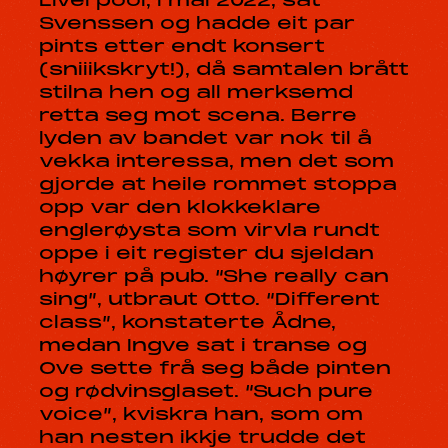
Liverpool, i mai 2022, sat
Svenssen og hadde eit par
pints etter endt konsert
(sniiikskryt!), då samtalen brått
stilna hen og all merksemd
retta seg mot scena. Berre
lyden av bandet var nok til å
vekka interessa, men det som
gjorde at heile rommet stoppa
opp var den klokkeklare
englerøysta som virvla rundt
oppe i eit register du sjeldan
høyrer på pub. “She really can
sing”, utbraut Otto. “Different
class”, konstaterte Ådne,
medan Ingve sat i transe og
Ove sette frå seg både pinten
og rødvinsglaset. “Such pure
voice”, kviskra han, som om
han nesten ikkje trudde det