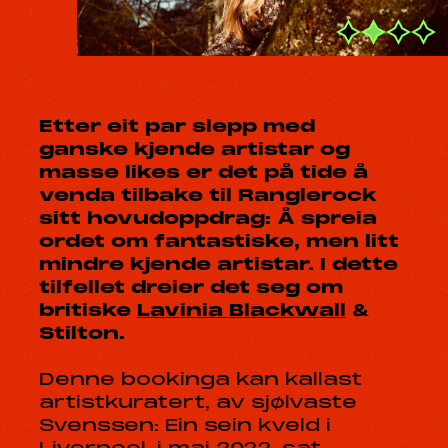
Etter eit par slepp med
ganske kjende artistar og
masse likes er det på tide å
venda tilbake til Ranglerock
sitt hovudoppdrag: Å spreia
ordet om fantastiske, men litt
mindre kjende artistar. I dette
tilfellet dreier det seg om
britiske
Lavinia Blackwall
&
Stilton.
Denne bookinga kan kallast
artistkuratert, av sjølvaste
Svenssen: Ein sein kveld i