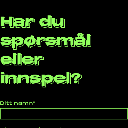
Har du
spørsmål
eller
innspel?
Ditt namn*