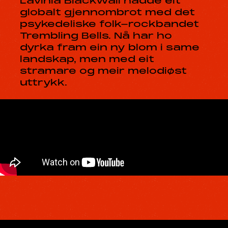
Lavinia Blackwall hadde eit
globalt gjennombrot med det
psykedeliske folk-rockbandet
Trembling Bells. Nå har ho
dyrka fram ein ny blom i same
landskap, men med eit
stramare og meir melodiøst
uttrykk.