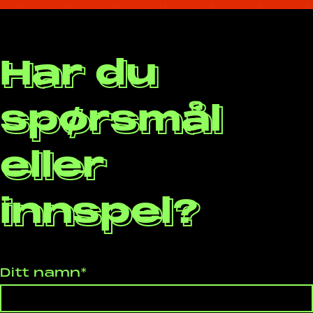
Har du
spørsmål
eller
innspel?
Ditt namn*