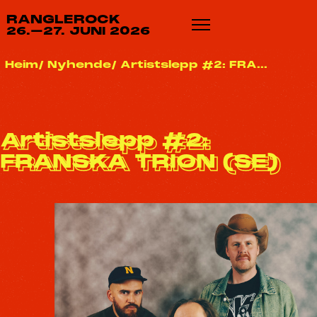
RANGLEROCK
26.–27. JUNI 2026
Heim
Nyhende
Artistslepp #2: FRA...
Artistslepp #2:
FRANSKA TRION (SE)