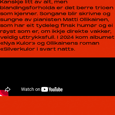
Kanskje litt av alt, men
blandingsforholda er det berre trioen
som kjenner. Songane blir skrivne og
sungne av pianisten Matti Ollikainen,
som har eit tydeleg finsk humør og ei
røyst som er, om ikkje direkte vakker,
veldig uttrykksfull.
I 2024 kom albumet
«Nya Kulor» og Ollikainens roman
«Silverkulor i svart natt».