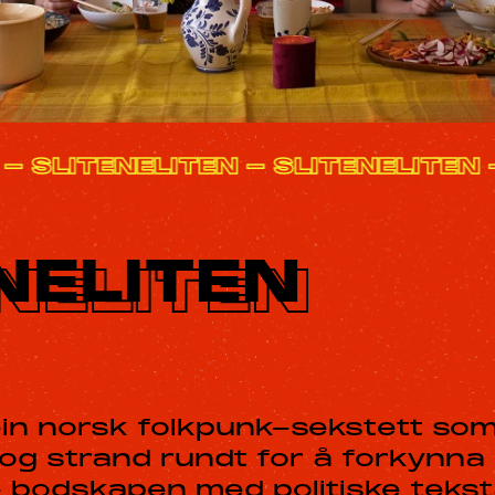
TEN - SLITENELITEN - SLITENELIT
NELITEN
 ein norsk folkpunk-sekstett so
 og strand rundt for å forkynna
 bodskapen med politiske teksta