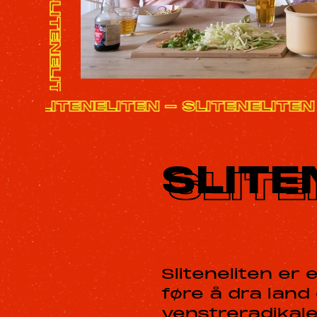
TEN - SLITENELITEN - SLITENELI
SLITE
Sliteneliten er
føre å dra land
venstreradikale