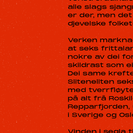
alle slags sjan
er der, men det
djevelske folke
Verken marknads
at seks frittal
nokre av dei fo
skildrast som ei
Dei same krefte
Sliteneliten sek
med tverrfløyte
på alt frå Roski
Repparfjorden, 
i Sverige og Osl
Vinden i segla t