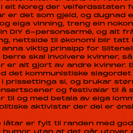
 I eit Noreg der velferdsstaten f
r er det som gjeld, og dugnad 
 og eiga vinning, treng ein noko
 ein DIY 6-personsarmé, og alt fr
ng, nettside til økonomi blir tat
 anna viktig prinsipp for Slitenel
berre skal involvere kvinner, så 
 er alt gjort av andre kvinner.
d det kommunistiske slagordet “
 i prissettinga si, og brukar stø
nsertscener og festivalar til å 
r til og med betala av eiga lomm
itiske aktivistar der dei er øns
e låtar er fylt til randen med god
 humor, utan at det går utover 