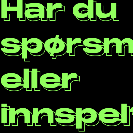
Har du
spørsm
eller
innspel