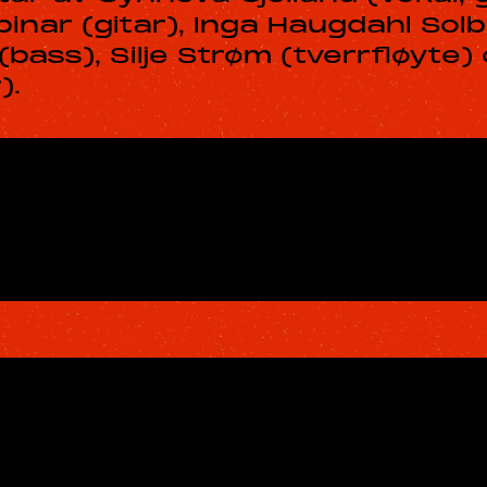
pinar (gitar), Inga Haugdahl Solb
(bass), Silje Strøm (tverrfløyte)
).