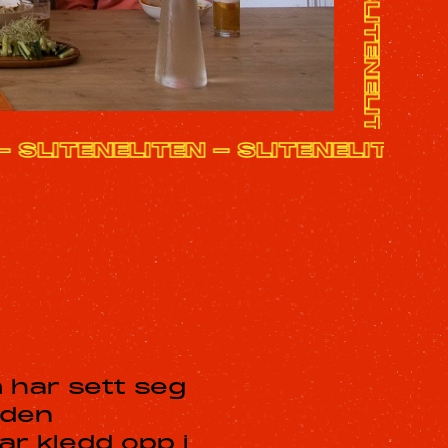
EN - SLITENELITEN - SLITENELITE
m har sett seg
 den
r kledd opp i