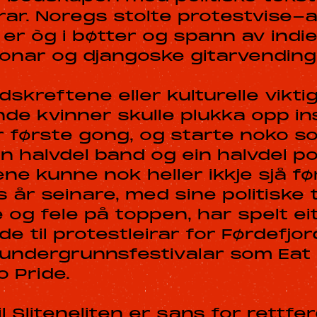
grar. Noregs stolte protestvise-
 er òg i bøtter og spann av indi
tonar og djangoske gitarvending
kreftene eller kulturelle vikt
ande kvinner skulle plukka opp i
r første gong, og starte noko s
n halvdel band og ein halvdel pol
ne kunne nok heller ikkje sjå fø
s år seinare, med sine politiske
 og fele på toppen, har spelt ei
lde til protestleirar for Førdefjo
undergrunnsfestivalar som Eat t
o Pride.
il Sliteneliten er sans for rettfe