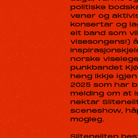
politiske bodsk
vener og aktivi
konsertar og la
eit band som vi
visesongens!) å
inspirasjonskje
norske viseleg
punkbandet Kjøt
heng ikkje igje
2025 som har bl
melding om at 
nektar Slitene
sceneshow, håp,
mogleg.
Sliteneliten bes