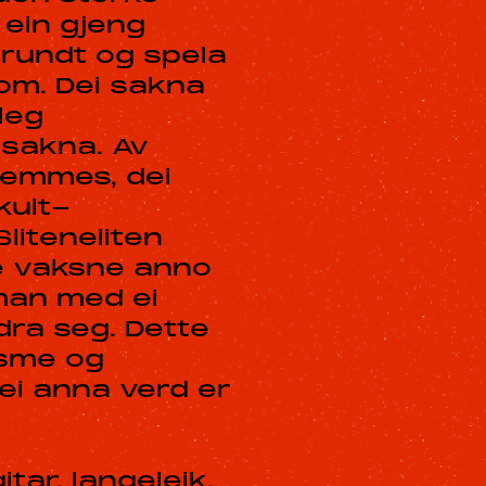
 ein gjeng
 rundt og spela
om. Dei sakna
leg
 sakna. Av
 Femmes, dei
kult-
liteneliten
ge vaksne anno
aman med ei
ra seg. Dette
isme og
ei anna verd er
tar, langeleik,