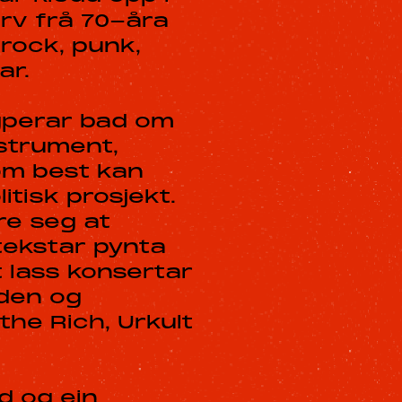
arv frå 70-åra
erock, punk,
ar.
igperar bad om
nstrument,
om best kan
itisk prosjekt.
re seg at
 tekstar pynta
t lass konsertar
rden og
he Rich, Urkult
rd og ein