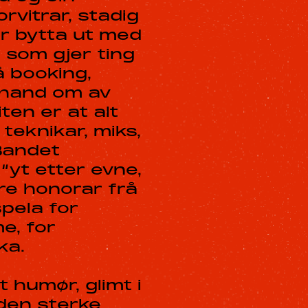
orvitrar, stadig
er bytta ut med
n som gjer ting
å booking,
t hand om av
iten er at alt
teknikar, miks,
 Bandet
yt etter evne,
rre honorar frå
spela for
e, for
ka.
t humør, glimt i
den sterke