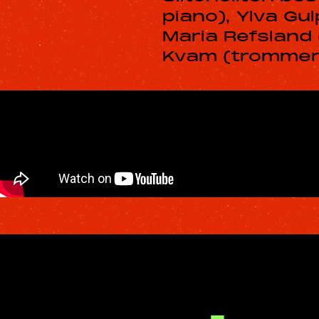
piano), Ylva Gul
Maria Refsland 
Kvam (trommer