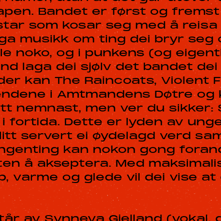
apen. Bandet er først og fremst
star som kosar seg med å reisa
ga musikk om ting dei bryr seg 
lle noko, og i punkens (og eigent
nd laga dei sjølv det bandet dei
lder kan The Raincoats, Violent
endene i Amtmandens Døtre og 
t nemnast, men ver du sikker: S
n i fortida. Dette er lyden av un
itt servert ei øydelagd verd s
ingenting kan nokon gong forand
liten å akseptera. Med maksimal
 varme og glede vil dei vise at 
tår av Synneva Gjelland (vokal, gi