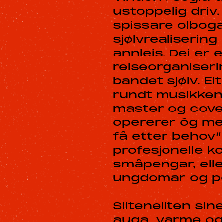
ustoppelig driv.
spissare olboga
sjølvrealisering
annleis. Dei er
reiseorganiseri
bandet sjølv. Eit
rundt musikken 
master og cover
opererer òg me
få etter behov”
profesjonelle ko
småpengar, elle
ungdomar og pol
Sliteneliten sin
auga, varme og