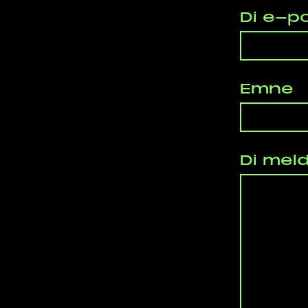
Di e-p
Emne
Di meld