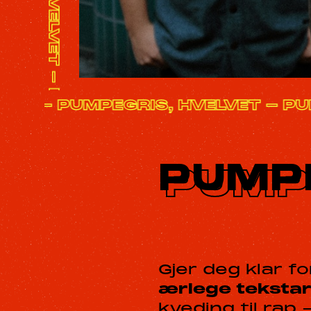
ELVET - PUMPEGRIS, HVELVET - 
PUMPE
Gjer deg klar f
ærlege teksta
kveding til rap