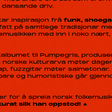
 dansande driv.
ar inspirasjon frå
funk, shoega
 fatt på samtlege tradisjonar m
lkemusikken med inn i noko nært,
albumet til Pumpegris, produse
n norske kulturarva møter dag
ap, fuzzgitar møter salmetonar.
bare og humoristiske går gjen
er for å spreia norsk folkemus
urat slik han oppstod!
🔥