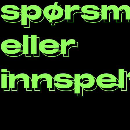
spørsm
eller
innspel