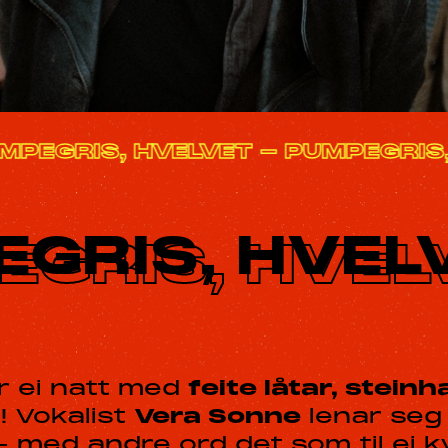
PUMPEGRIS, HVELVET - PUMPEGRI
GRIS, HVEL
or ei natt med
feite låtar, stein
r
! Vokalist
Vera Sonne
lenar seg 
 – med andre ord det som til ei k