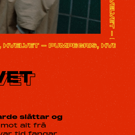
S, HVELVET - PUMPEGRIS, HVELV
VET
harde slåttar og
mot alt frå
var tid fangar