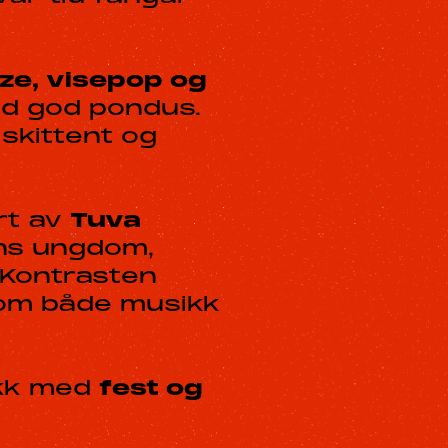
ze, visepop og
ed god pondus.
 skittent og
rt av
Tuva
ens ungdom,
 Kontrasten
nom både musikk
ikk med
fest og