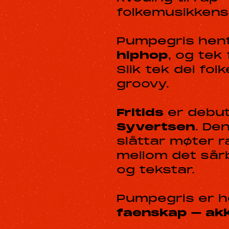
folkemusikkens
Pumpegris hent
hiphop
, og tek
Slik tek dei fo
groovy.
Fritids
er debut
Syvertsen
. De
slåttar møter r
mellom det sår
og tekstar.
Pumpegris er h
faenskap – akk