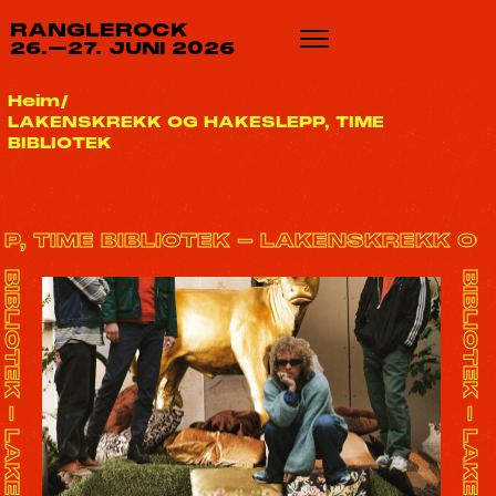
LAKENSKREKK OG HAKESLEPP, TIME BIBLIOTEK - LAKENSKREKK OG HAKESLEPP, TIME BIBLIOTEK - LAKENSKREKK OG HAKESLEPP, TIME BIBLIOTEK - LAKENSKREKK OG HAKESLEPP, TIME BIBLIOTEK - LAKENSKREKK OG HAKESLEPP, TIME BIBLIOTEK - LAKENSKREKK OG HAKESLEPP, TIME BIBLIOTEK - LAKENSKREKK OG HAKESLEPP, TIME BIBLIOTEK - LAKENSKREKK OG HAKESLEPP, TIME BIBLIOTEK - LAKENSKREKK OG HAKESLEPP, TIME BIBLIOTEK - LAKENSKREKK OG HAKESLEPP, TIME BIBLIOTEK -
LAKENSKREKK OG HAKESLEPP, TIME BIBLIOTEK - LAKENSKREKK OG HAKESLEPP, TIME BIBLIOTEK - LAKENSKREKK OG HAKESLEPP, TIME BIBLIOTEK - LAKENSKREKK OG HAKESLEPP, TIME BIBLIOTEK - LAKENSKREKK OG HAKESLEPP, TIME BIBLIOTEK - LAKENSKREKK OG HAKESLEPP, TIME BIBLIOTEK - LAKENSKREKK OG HAKESLEPP, TIME BIBLIOTEK - LAKENSKREKK OG HAKESLEPP, TIME BIBLIOTEK - LAKENSKREKK OG HAKESLEPP, TIME BIBLIOTEK - LAKENSKREKK OG HAKESLEPP, TIME BIBLIOTEK -
RANGLEROCK
26.–27. JUNI 2026
Heim
LAKENSKREKK OG HAKESLEPP, TIME
BIBLIOTEK
, TIME BIBLIOTEK - LAKENSKREKK OG 