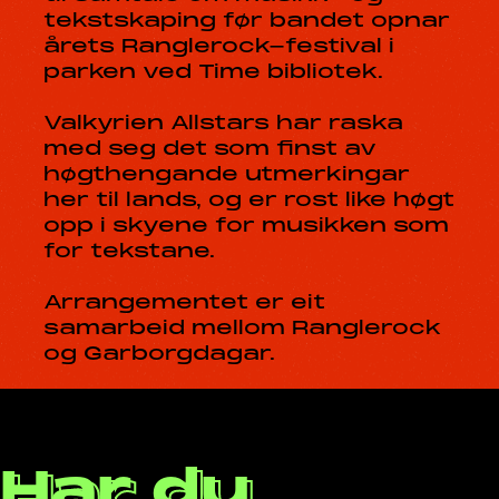
tekstskaping før bandet opnar
årets Ranglerock-festival i
parken ved Time bibliotek.
Valkyrien Allstars har raska
med seg det som finst av
høgthengande utmerkingar
her til lands, og er rost like høgt
opp i skyene for musikken som
for tekstane.
Arrangementet er eit
samarbeid mellom Ranglerock
og Garborgdagar.
Har du